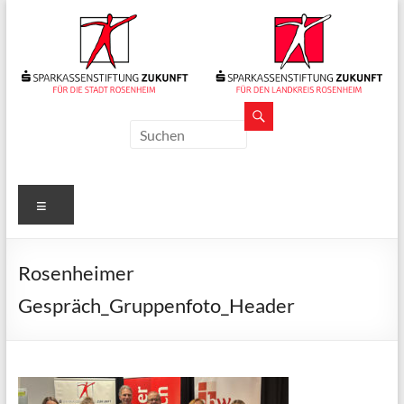
Zum
Inhalt
springen
Sparkassenstiftungen
Zukunft
Für
Menü
Stadt
und
Landkreis
Rosenheimer
Rosenheim
Gespräch_Gruppenfoto_Header