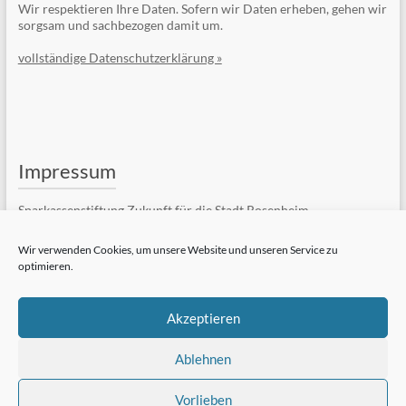
Wir respektieren Ihre Daten. Sofern wir Daten erheben, gehen wir
sorgsam und sachbezogen damit um.
vollständige Datenschutzerklärung »
Impressum
Sparkassenstiftung Zukunft für die Stadt Rosenheim
Kufsteiner Str. 7
83022 Rosenheim
Wir verwenden Cookies, um unsere Website und unseren Service zu
optimieren.
Telefon: +49 (8031) 182-84510
Telefax: +49 (8031) 182-84550
E-Mail:
Kontaktformular
Akzeptieren
vollständiges Impressum »
Ablehnen
Vorlieben