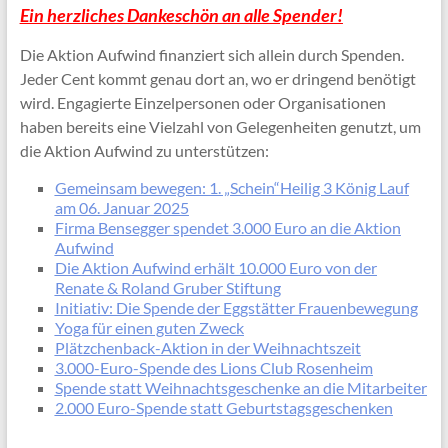
Ein herzliches Dankeschön an alle Spender!
Die Aktion Aufwind finanziert sich allein durch Spenden.
Jeder Cent kommt genau dort an, wo er dringend benötigt
wird. Engagierte Einzelpersonen oder Organisationen
haben bereits eine Vielzahl von Gelegenheiten genutzt, um
die Aktion Aufwind zu unterstützen:
Gemeinsam bewegen: 1. „Schein“Heilig 3 König Lauf
am 06. Januar 2025
Firma Bensegger spendet 3.000 Euro an die Aktion
Aufwind
Die Aktion Aufwind erhält 10.000 Euro von der
Renate & Roland Gruber Stiftung
Initiativ: Die Spende der Eggstätter Frauenbewegung
Yoga für einen guten Zweck
Plätzchenback-Aktion in der Weihnachtszeit
3.000-Euro-Spende des Lions Club Rosenheim
Spende statt Weihnachtsgeschenke an die Mitarbeiter
2.000 Euro-Spende statt Geburtstagsgeschenken