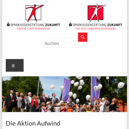
Zum
Inhalt
springen
Sparkassenstiftungen
Zukunft
Für
Menü
Stadt
und
Landkreis
Rosenheim
Die Aktion Aufwind