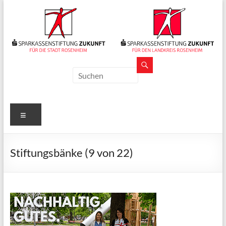
Zum
Inhalt
springen
Sparkassenstiftungen
Zukunft
Für
Menü
Stadt
und
Landkreis
Stiftungsbänke (9 von 22)
Rosenheim