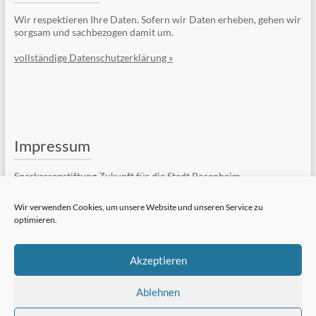
Wir respektieren Ihre Daten. Sofern wir Daten erheben, gehen wir
sorgsam und sachbezogen damit um.
vollständige Datenschutzerklärung »
Impressum
Sparkassenstiftung Zukunft für die Stadt Rosenheim
Kufsteiner Str. 7
83022 Rosenheim
Wir verwenden Cookies, um unsere Website und unseren Service zu
optimieren.
Telefon: +49 (8031) 182-84510
Telefax: +49 (8031) 182-84550
E-Mail:
Kontaktformular
Akzeptieren
vollständiges Impressum »
Ablehnen