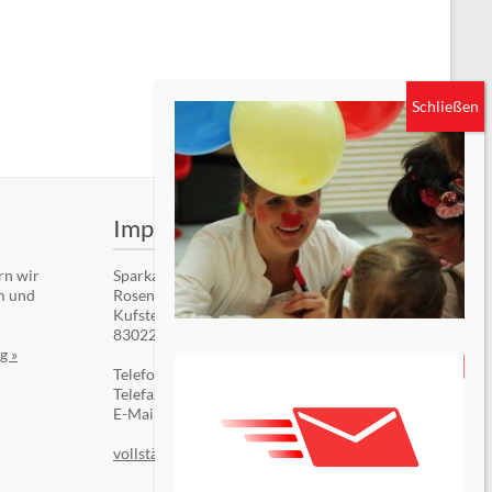
Impressum
rn wir
Sparkassenstiftung Zukunft für die Stadt
m und
Rosenheim
Kufsteiner Str. 7
83022 Rosenheim
g »
Telefon: +49 (8031) 182-84510
Telefax: +49 (8031) 182-84550
E-Mail:
Kontaktformular
vollständiges Impressum »