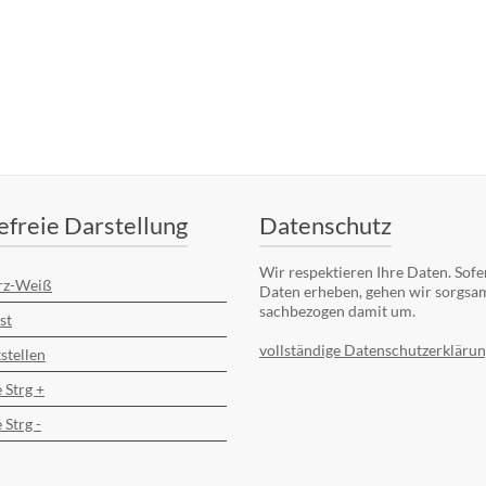
efreie Darstellung
Datenschutz
Wir respektieren Ihre Daten. Sofe
rz-Weiß
Daten erheben, gehen wir sorgsa
sachbezogen damit um.
st
vollständige Datenschutzerklärun
stellen
 Strg +
 Strg -