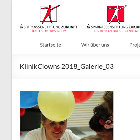
Zum
Inhalt
Sparkassenstiftungen
springen
Zukunft
Für
Stadt
Startseite
Wir über uns
Proj
und
Landkreis
KlinikClowns 2018_Galerie_03
Rosenheim