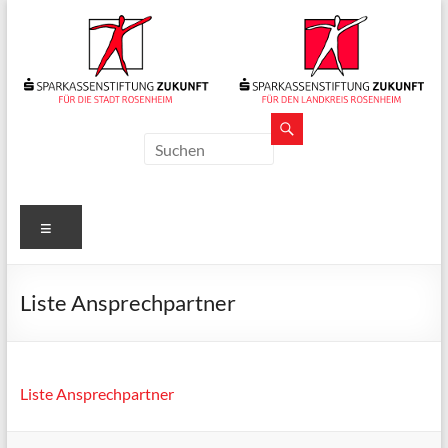
Zum
Inhalt
springen
Sparkassenstiftungen
Zukunft
Für
Menü
Stadt
und
Landkreis
Liste Ansprechpartner
Rosenheim
Liste Ansprechpartner