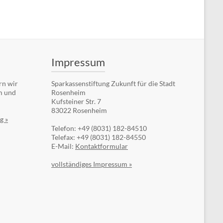
Impressum
rn wir
Sparkassenstiftung Zukunft für die Stadt
m und
Rosenheim
Kufsteiner Str. 7
83022 Rosenheim
g »
Telefon: +49 (8031) 182-84510
Telefax: +49 (8031) 182-84550
E-Mail:
Kontaktformular
vollständiges Impressum »
Auf dem Laufenden bleiben!
Im kostenlosen Newsletter der