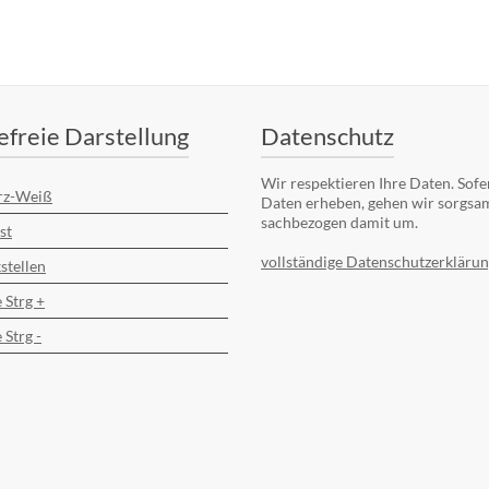
efreie Darstellung
Datenschutz
Wir respektieren Ihre Daten. Sofe
rz-Weiß
Daten erheben, gehen wir sorgsa
sachbezogen damit um.
st
vollständige Datenschutzerklärun
stellen
 Strg +
 Strg -