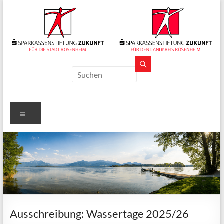
Zum
Inhalt
springen
Sparkassenstiftungen
Zukunft
Für
Menü
Stadt
und
Landkreis
Rosenheim
Ausschreibung: Wassertage 2025/26