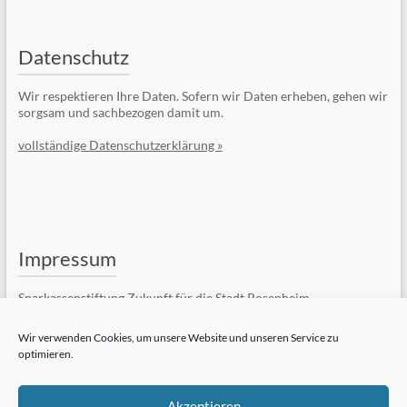
Datenschutz
Wir respektieren Ihre Daten. Sofern wir Daten erheben, gehen wir
sorgsam und sachbezogen damit um.
vollständige Datenschutzerklärung »
Impressum
Sparkassenstiftung Zukunft für die Stadt Rosenheim
Kufsteiner Str. 7
83022 Rosenheim
Wir verwenden Cookies, um unsere Website und unseren Service zu
optimieren.
Telefon: +49 (8031) 182-84510
Telefax: +49 (8031) 182-84550
E-Mail:
Kontaktformular
Akzeptieren