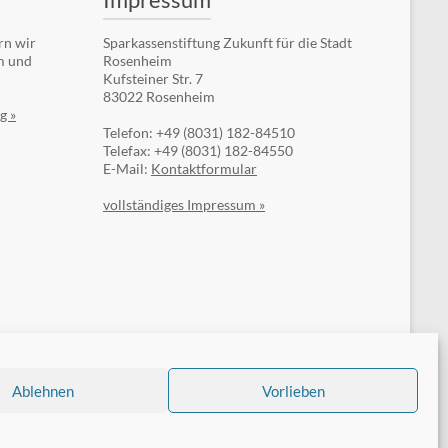
rn wir
Sparkassenstiftung Zukunft für die Stadt
m und
Rosenheim
Kufsteiner Str. 7
83022 Rosenheim
g »
Telefon: +49 (8031) 182-84510
Telefax: +49 (8031) 182-84550
E-Mail:
Kontaktformular
vollständiges Impressum »
Auf dem Laufenden bleiben!
Im kostenlosen Newsletter der
Sparkassenstiftungen Zukunft
erfahren Sie alle zwei Monate
Aktuelles zu unseren Projekten.
Ablehnen
Vorlieben
Jetzt anmelden