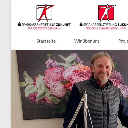
Zum
Inhalt
Sparkassenstiftungen
springen
Zukunft
Für
Stadt
Startseite
Wir über uns
Proj
und
Landkreis
Rosenheim