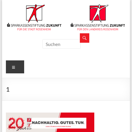
Zum
Inhalt
springen
Sparkassenstiftungen
Zukunft
Für
Menü
Stadt
und
Landkreis
1
Rosenheim