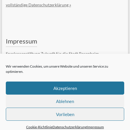
vollständige Datenschutzerklärung »
Impressum
Sparkassenstiftung Zukunft für die Stadt Rosenheim
Kufsteiner Str. 7
83022 Rosenheim
Wir verwenden Cookies, um unsere Website und unseren Service zu
optimieren.
Telefon: +49 (8031) 182-84510
Telefax: +49 (8031) 182-84550
E-Mail:
Kontaktformular
Akzeptieren
vollständiges Impressum »
Ablehnen
Vorlieben
Cookie-Richtlinie
Datenschutzerklärung
Impressum