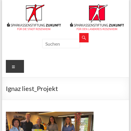
Zum
Inhalt
springen
Sparkassenstiftungen
Zukunft
Für
Menü
Stadt
und
Landkreis
Ignaz liest_Projekt
Rosenheim