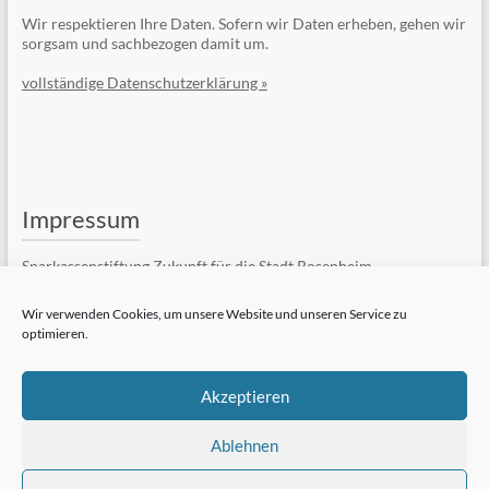
Wir respektieren Ihre Daten. Sofern wir Daten erheben, gehen wir
sorgsam und sachbezogen damit um.
vollständige Datenschutzerklärung »
Impressum
Sparkassenstiftung Zukunft für die Stadt Rosenheim
Kufsteiner Str. 7
83022 Rosenheim
Wir verwenden Cookies, um unsere Website und unseren Service zu
optimieren.
Telefon: +49 (8031) 182-84510
Telefax: +49 (8031) 182-84550
E-Mail:
Kontaktformular
Akzeptieren
vollständiges Impressum »
Ablehnen