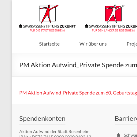
Zum
Inhalt
Sparkassenstiftungen
springen
Zukunft
Für
Stadt
Startseite
Wir über uns
Proj
und
Landkreis
PM Aktion Aufwind_Private Spende zum
Rosenheim
PM Aktion Aufwind_Private Spende zum 60. Geburtstag
Spendenkonten
Barrier
Aktion Aufwind der Stadt Rosenheim
Schwa
IBAN: DE73 7115 0000 0000 0402 12