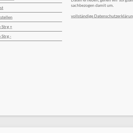
sachbezogen damit um.
st
vollständige Datenschutzerklärun
stellen
 Strg +
 Strg -