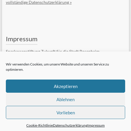
vollständige Datenschutzerklärung »
Impressum
Sparkassenstiftung Zukunft für die Stadt Rosenheim
Kufsteiner Str. 7
83022 Rosenheim
Wir verwenden Cookies, um unsere Website und unseren Service zu
optimieren.
Telefon: +49 (8031) 182-84510
Telefax: +49 (8031) 182-84550
E-Mail:
Kontaktformular
Akzeptieren
vollständiges Impressum »
Ablehnen
Vorlieben
Cookie-Richtlinie
Datenschutzerklärung
Impressum