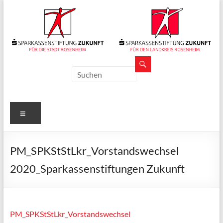
Zum
Inhalt
springen
Sparkassenstiftungen
Zukunft
Für
Menü
Stadt
und
Landkreis
PM_SPKStStLkr_Vorstandswechsel
Rosenheim
2020_Sparkassenstiftungen Zukunft
PM_SPKStStLkr_Vorstandswechsel