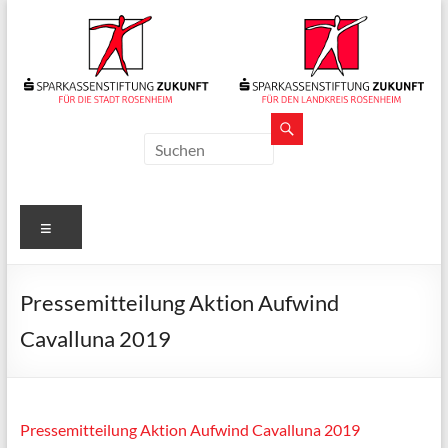
Zum
Inhalt
springen
Sparkassenstiftungen
Zukunft
Für
Menü
Stadt
und
Landkreis
Pressemitteilung Aktion Aufwind
Rosenheim
Cavalluna 2019
Pressemitteilung Aktion Aufwind Cavalluna 2019