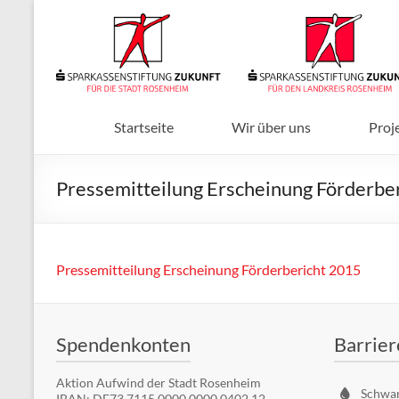
Zum
Inhalt
Sparkassenstiftungen
springen
Zukunft
Für
Stadt
Startseite
Wir über uns
Proj
und
Landkreis
Pressemitteilung Erscheinung Förderbe
Rosenheim
Pressemitteilung Erscheinung Förderbericht 2015
Spendenkonten
Barrier
Aktion Aufwind der Stadt Rosenheim
Schwa
IBAN: DE73 7115 0000 0000 0402 12