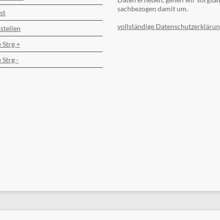
sachbezogen damit um.
st
vollständige Datenschutzerklärun
stellen
 Strg +
 Strg -