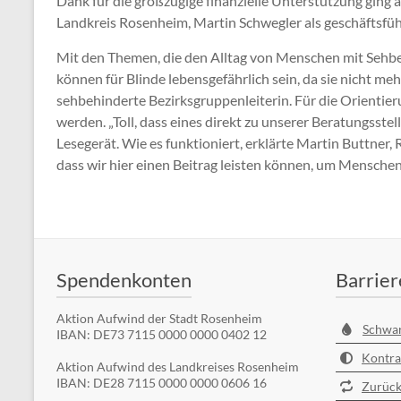
Dank für die großzügige finanzielle Unterstützung ging 
Landkreis Rosenheim, Martin Schwegler als geschäftsfüh
Mit den Themen, die den Alltag von Menschen mit Sehbe
können für Blinde lebensgefährlich sein, da sie nicht me
sehbehinderte Bezirksgruppenleiterin. Für die Orientier
werden. „Toll, dass eines direkt zu unserer Beratungsstel
Lesegerät. Wie es funktioniert, erklärte Martin Buttner,
dass wir hier einen Beitrag leisten können, um Mensch
Spendenkonten
Barrier
Aktion Aufwind der Stadt Rosenheim
Schwa
IBAN: DE73 7115 0000 0000 0402 12
Kontra
Aktion Aufwind des Landkreises Rosenheim
IBAN: DE28 7115 0000 0000 0606 16
Zurück