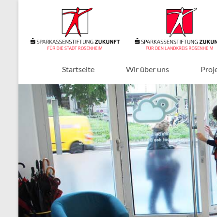
Zum
Inhalt
Sparkassenstiftungen
springen
Zukunft
Für
Stadt
Startseite
Wir über uns
Proj
und
Landkreis
Rosenheim