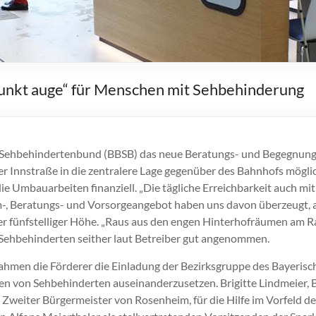
unkt auge“ für Menschen mit Sehbehinderung
d Sehbehindertenbund (BBSB) das neue Beratungs- und Begegnun
 Innstraße in die zentralere Lage gegenüber des Bahnhofs mögli
ie Umbauarbeiten finanziell. „Die tägliche Erreichbarkeit auch mi
m-, Beratungs- und Vorsorgeangebot haben uns davon überzeugt, al
er fünfstelliger Höhe. „Raus aus den engen Hinterhofräumen am Ran
on Sehbehinderten seither laut Betreiber gut angenommen.
men die Förderer die Einladung der Bezirksgruppe des Bayerisch
n von Sehbehinderten auseinanderzusetzen. Brigitte Lindmeier, 
Zweiter Bürgermeister von Rosenheim, für die Hilfe im Vorfeld de