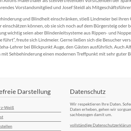
an Alfons Maierthaler als stellvertretenden Vorsitzenden der Spar
rendes Vorstandsmitglied und Josef Steidl als Mitgeschäftsführer
hinderung und Blindheit einschränken, stieß Lindmeier bei ihren
hr einschätzen können, ob sie sich noch auf dem Bürgersteig oder be
ung wichtig seien aber Blindenleitsysteme aus Rippen- und Noppen
le führt“, freute sich Lindmeier. Gerne ließen sich die Besucher ve
 Reha-Lehrer bei Blickpunkt Auge, den Gästen ausführlich. Auch Alfo
en mit Sehbehinderung einen modernen Treffpunkt mit sehr guter
efreie Darstellung
Datenschutz
Wir respektieren Ihre Daten. Sofe
rz-Weiß
Daten erheben, gehen wir sorgsa
sachbezogen damit um.
st
vollständige Datenschutzerklärun
stellen