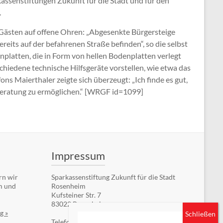
kassenstiftungen Zukunft für die Stadt und für den
.
 Gästen auf offene Ohren: „Abgesenkte Bürgersteige
reits auf der befahrenen Straße befinden“, so die selbst
platten, die in Form von hellen Bodenplatten verlegt
rschiedene technische Hilfsgeräte vorstellen, wie etwa das
ns Maierthaler zeigte sich überzeugt: „Ich finde es gut,
 Beratung zu ermöglichen.“ [WRGF id=1099]
Impressum
rn wir
Sparkassenstiftung Zukunft für die Stadt
m und
Rosenheim
Kufsteiner Str. 7
83022 Rosenheim
g »
Telefon: +49 (8031) 182-84510