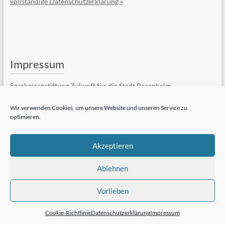
vollständige Datenschutzerklärung »
Impressum
Sparkassenstiftung Zukunft für die Stadt Rosenheim
Kufsteiner Str. 7
83022 Rosenheim
Wir verwenden Cookies, um unsere Website und unseren Service zu
optimieren.
Telefon: +49 (8031) 182-84510
Telefax: +49 (8031) 182-84550
E-Mail:
Kontaktformular
Akzeptieren
vollständiges Impressum »
Ablehnen
Vorlieben
Cookie-Richtlinie
Datenschutzerklärung
Impressum