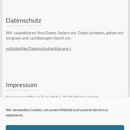
Datenschutz
Wir respektieren Ihre Daten. Sofern wir Daten erheben, gehen wir
sorgsam und sachbezogen damit um.
vollständige Datenschutzerklärung »
Impressum
Sparkassenstiftung Zukunft für die Stadt Rosenheim
Kufsteiner Str. 7
83022 Rosenheim
Wir verwenden Cookies, um unsere Website und unseren Service zu
optimieren.
Telefon: +49 (8031) 182-84510
Telefax: +49 (8031) 182-84550
E-Mail:
Kontaktformular