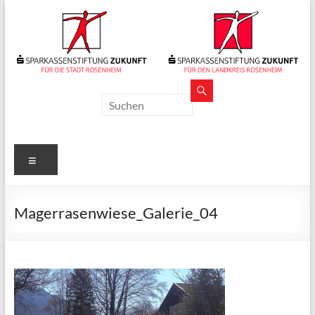
Zum
Inhalt
springen
Sparkassenstiftungen
Zukunft
Für
Menü
Stadt
und
Landkreis
Magerrasenwiese_Galerie_04
Rosenheim