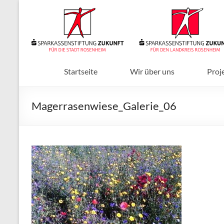
Zum
Inhalt
Sparkassenstiftungen
springen
Zukunft
Für
Stadt
Startseite
Wir über uns
Proj
und
Landkreis
Magerrasenwiese_Galerie_06
Rosenheim