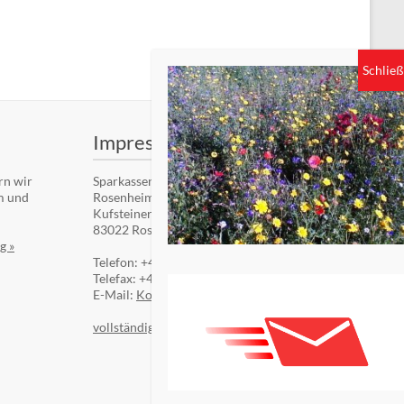
Impressum
rn wir
Sparkassenstiftung Zukunft für die Stadt
m und
Rosenheim
Kufsteiner Str. 7
83022 Rosenheim
g »
Telefon: +49 (8031) 182-84510
Telefax: +49 (8031) 182-84550
E-Mail:
Kontaktformular
vollständiges Impressum »
Auf dem Laufenden bleiben!