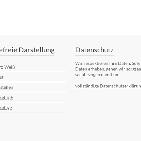
efreie Darstellung
Datenschutz
Wir respektieren Ihre Daten. Sofe
rz-Weiß
Daten erheben, gehen wir sorgsa
sachbezogen damit um.
st
vollständige Datenschutzerklärun
stellen
 Strg +
 Strg -