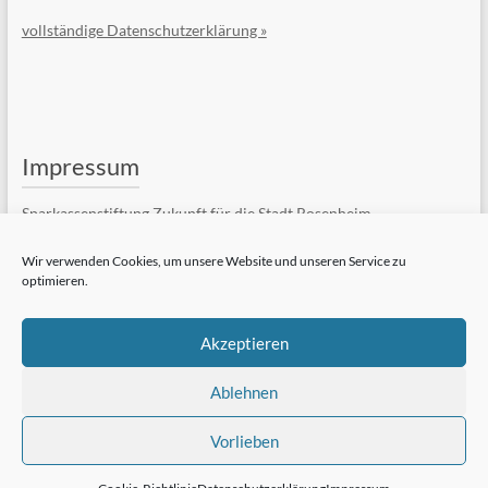
vollständige Datenschutzerklärung »
Impressum
Sparkassenstiftung Zukunft für die Stadt Rosenheim
Kufsteiner Str. 7
83022 Rosenheim
Wir verwenden Cookies, um unsere Website und unseren Service zu
optimieren.
Telefon: +49 (8031) 182-84510
Telefax: +49 (8031) 182-84550
E-Mail:
Kontaktformular
Akzeptieren
vollständiges Impressum »
Ablehnen
Vorlieben