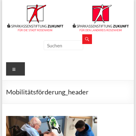
Zum
Inhalt
springen
Sparkassenstiftungen
Zukunft
Für
Menü
Stadt
und
Landkreis
Mobilitätsförderung_header
Rosenheim