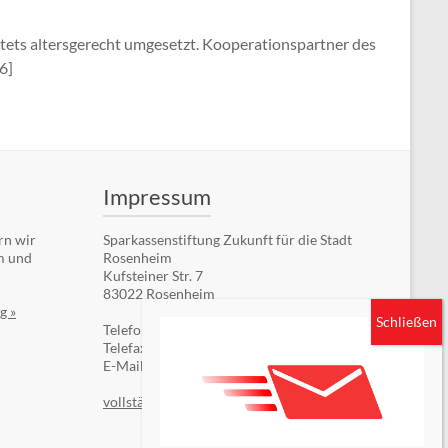
tets altersgerecht umgesetzt. Kooperationspartner des
6]
Impressum
rn wir
Sparkassenstiftung Zukunft für die Stadt
m und
Rosenheim
Kufsteiner Str. 7
83022 Rosenheim
g »
Telefon: +49 (8031) 182-84510
Telefax: +49 (8031) 182-84550
E-Mail:
Kontaktformular
vollständiges Impressum »