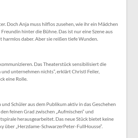
ster. Doch Anja muss hilflos zusehen, wie ihr ein Mädchen
Freundin hinter die Bühne. Das ist nur eine Szene aus
t harmlos daber. Aber sie reißen tiefe Wunden.
ommunizieren. Das Theaterstück sensibilisiert die
nd unternehmen nichts“, erklärt Christl Feiler,
k eine Rolle.
nnen und Schüler aus dem Publikum aktiv in das Geschehen
ren den feinen Grad zwischen „Aufmischen“ und
tspirale herausgearbeitet. Das neue Stück bietet keine
insky über „Herzdame-SchwarzerPeter-FullHousse“.