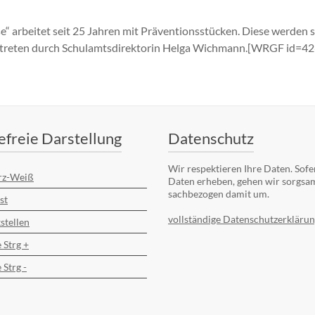
 arbeitet seit 25 Jahren mit Präventionsstücken. Diese werden s
vertreten durch Schulamtsdirektorin Helga Wichmann.[WRGF id=42
efreie Darstellung
Datenschutz
Wir respektieren Ihre Daten. Sofe
rz-Weiß
Daten erheben, gehen wir sorgsa
sachbezogen damit um.
st
vollständige Datenschutzerklärun
stellen
 Strg +
 Strg -