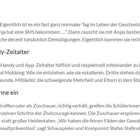
Eigentlich ist es ein fast ganz normaler Tag im Leben der Geschwi
ja hat eine SMS bekommen: …“. Dann rauscht sie mit Anjas bester 
che derzeit tatsächlich Demütigungen. Eigentlich kommen sie rech
y-Zeitalter
andy und App-Zeitalter höflich und respektvoll miteinander zu k
obbing: Wie sie entstehen, wie sie eskalieren. Dritte stehen da u
eunde, Mitläufer, die schweigende Mehrheit und Eltern in dem Stüc
hne ein
troffen oder als Zuschauer, richtig verhält, greifen die Schüleri
e einzelnen Schritte der Zivilcourage kennen. Die Zuschauer erspü
e statt großer Heldentaten. „Wir haben die feinen Fäden der Gewal
 Gewaltprävention“, sagt Schauspieler und Komponist Stefan Stef