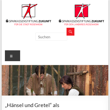
Zum
Inhalt
springen
Sparkassenstiftungen
Zukunft
Für
Menü
Stadt
und
Landkreis
Rosenheim
„Hänsel und Gretel“ als