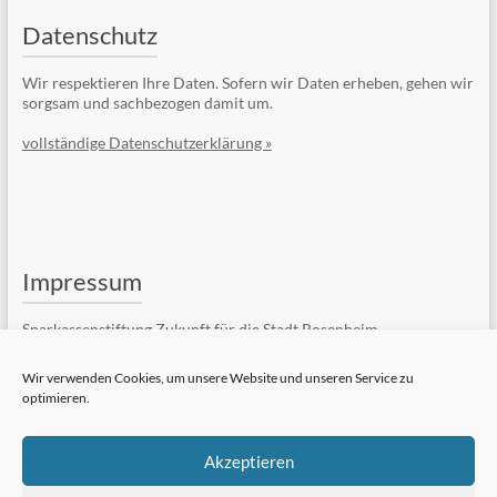
Datenschutz
Wir respektieren Ihre Daten. Sofern wir Daten erheben, gehen wir
sorgsam und sachbezogen damit um.
vollständige Datenschutzerklärung »
Impressum
Sparkassenstiftung Zukunft für die Stadt Rosenheim
Kufsteiner Str. 7
83022 Rosenheim
Wir verwenden Cookies, um unsere Website und unseren Service zu
optimieren.
Telefon: +49 (8031) 182-84510
Telefax: +49 (8031) 182-84550
E-Mail:
Kontaktformular
Akzeptieren
vollständiges Impressum »