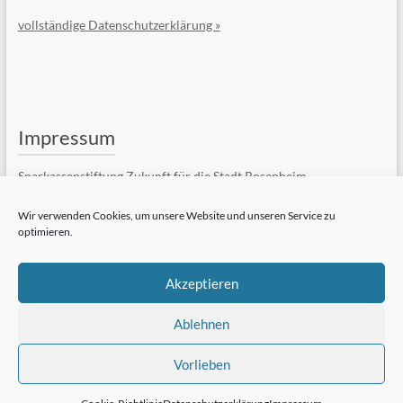
vollständige Datenschutzerklärung »
Impressum
Sparkassenstiftung Zukunft für die Stadt Rosenheim
Kufsteiner Str. 7
83022 Rosenheim
Wir verwenden Cookies, um unsere Website und unseren Service zu
optimieren.
Telefon: +49 (8031) 182-84510
Telefax: +49 (8031) 182-84550
E-Mail:
Kontaktformular
Akzeptieren
vollständiges Impressum »
Ablehnen
Vorlieben