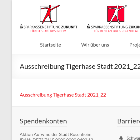
Zum
Inhalt
Sparkassenstiftungen
springen
Zukunft
Für
Stadt
Startseite
Wir über uns
Proj
und
Landkreis
Ausschreibung Tigerhase Stadt 2021_2
Rosenheim
Ausschreibung Tigerhase Stadt 2021_22
Spendenkonten
Barrier
Aktion Aufwind der Stadt Rosenheim
Schwa
IBAN: DE73 7115 0000 0000 0402 12