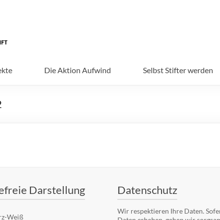
ekte
Die Aktion Aufwind
Selbst Stifter werden
2
efreie Darstellung
Datenschutz
Wir respektieren Ihre Daten. Sofe
rz-Weiß
Daten erheben, gehen wir sorgsa