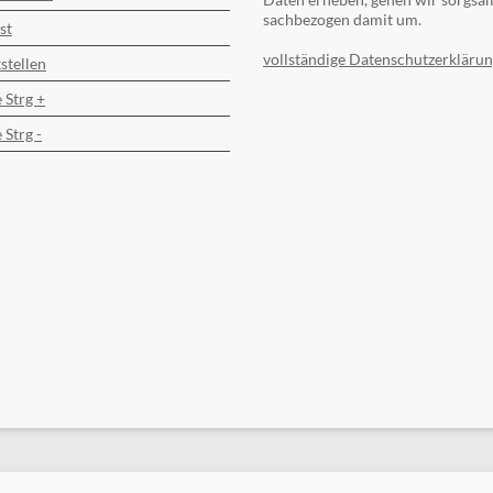
sachbezogen damit um.
st
vollständige Datenschutzerklärun
stellen
 Strg +
 Strg -