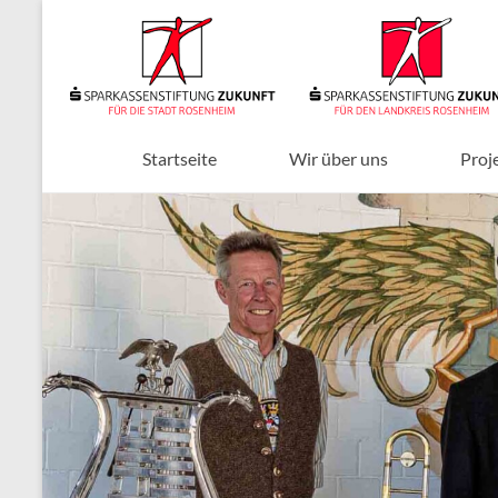
Zum
Inhalt
Sparkassenstiftungen
springen
Zukunft
Für
Stadt
Startseite
Wir über uns
Proj
und
Landkreis
Rosenheim