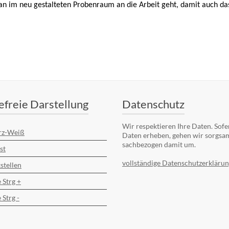
n im neu gestalteten Probenraum an die Arbeit geht, damit auch das
efreie Darstellung
Datenschutz
Wir respektieren Ihre Daten. Sofe
rz-Weiß
Daten erheben, gehen wir sorgsa
sachbezogen damit um.
st
vollständige Datenschutzerklärun
stellen
 Strg +
 Strg -