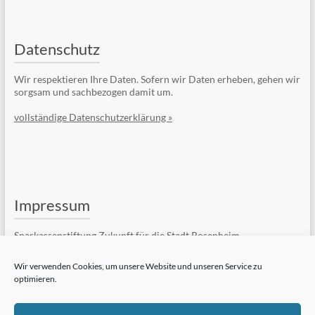
Datenschutz
Wir respektieren Ihre Daten. Sofern wir Daten erheben, gehen wir
sorgsam und sachbezogen damit um.
vollständige Datenschutzerklärung »
Impressum
Sparkassenstiftung Zukunft für die Stadt Rosenheim
Kufsteiner Str. 7
83022 Rosenheim
Wir verwenden Cookies, um unsere Website und unseren Service zu
optimieren.
Telefon: +49 (8031) 182-84510
Telefax: +49 (8031) 182-84550
E-Mail:
Kontaktformular