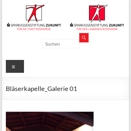
Zum
Inhalt
springen
Sparkassenstiftungen
Zukunft
Für
Menü
Stadt
und
Landkreis
Bläserkapelle_Galerie 01
Rosenheim