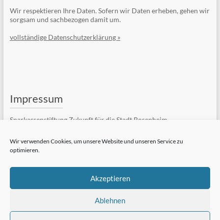
Wir respektieren Ihre Daten. Sofern wir Daten erheben, gehen wir
sorgsam und sachbezogen damit um.
vollständige Datenschutzerklärung »
Impressum
Sparkassenstiftung Zukunft für die Stadt Rosenheim
Kufsteiner Str. 7
83022 Rosenheim
Wir verwenden Cookies, um unsere Website und unseren Service zu
optimieren.
Telefon: +49 (8031) 182-84510
Telefax: +49 (8031) 182-84550
E-Mail:
Kontaktformular
Akzeptieren
vollständiges Impressum »
Ablehnen