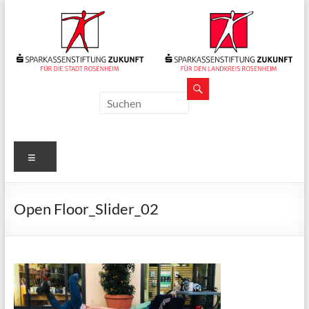
Zum
Inhalt
springen
Sparkassenstiftungen
Zukunft
Für
Menü
Stadt
und
Landkreis
Open Floor_Slider_02
Rosenheim