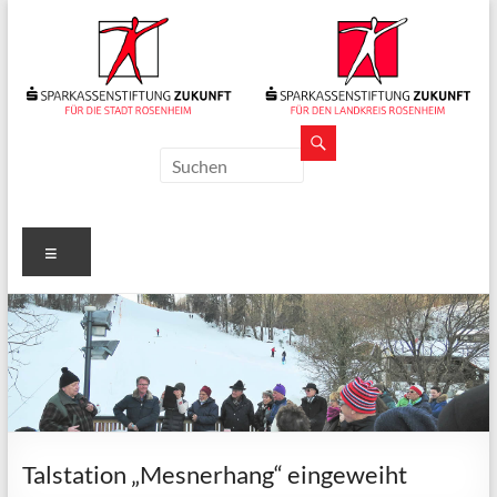
Zum
Inhalt
springen
Sparkassenstiftungen
Zukunft
Für
Menü
Stadt
und
Landkreis
Rosenheim
Talstation „Mesnerhang“ eingeweiht