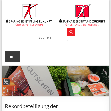
Zum
Inhalt
springen
Sparkassenstiftungen
Zukunft
Für
Menü
Stadt
und
Landkreis
Rosenheim
Rekordbeteiligung der