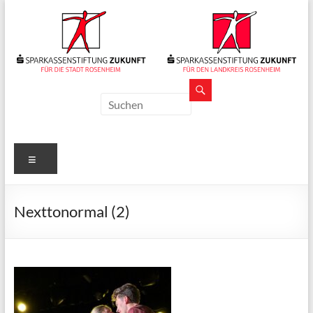
Zum
Inhalt
springen
Sparkassenstiftungen
Zukunft
Für
Menü
Stadt
und
Landkreis
Nexttonormal (2)
Rosenheim