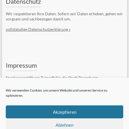
Datenschutz
Wir respektieren Ihre Daten. Sofern wir Daten erheben, gehen wir
sorgsam und sachbezogen damit um.
vollständige Datenschutzerklärung »
Impressum
Sparkassenstiftung Zukunft für die Stadt Rosenheim
Kufsteiner Str. 7
83022 Rosenheim
Wir verwenden Cookies, um unsere Website und unseren Service zu
optimieren.
Telefon: +49 (8031) 182-84510
Telefax: +49 (8031) 182-84550
E-Mail:
Kontaktformular
Akzeptieren
vollständiges Impressum »
Ablehnen