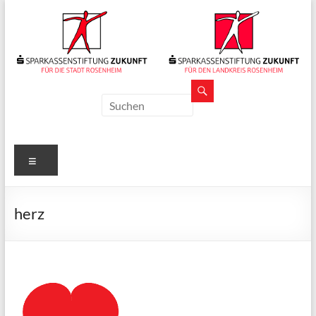
Zum
Inhalt
springen
Sparkassenstiftungen
Zukunft
Für
Menü
Stadt
und
Landkreis
herz
Rosenheim